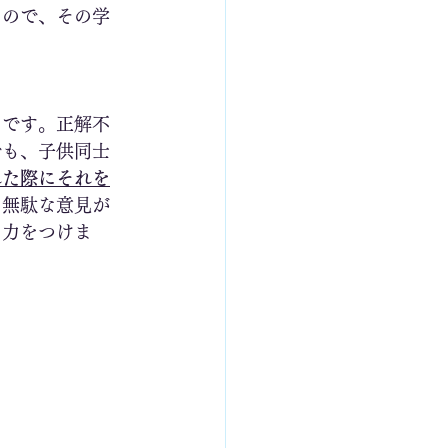
なので、その学
とです。正解不
でも、子供同士
れた際にそれを
、無駄な意見が
る力をつけま