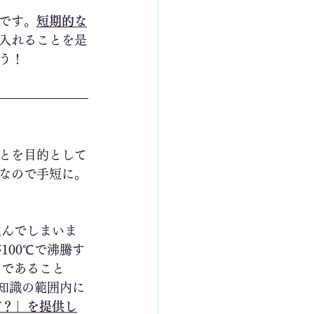
です。
短期的な
入れることを是
う！
とを目的として
なので手短に。
進んでしまいま
00℃で沸騰す
のであること
知識の範囲内に
ゼ？」を提供し